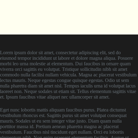
Lorem ipsum dolor sit amet, consectetur adipiscing elit, sed do
eiusmod tempor incididunt ut labore et dolore magna aliqua. Posuere
morbi leo urna molestie at elementum. Dui faucibus in ornare quam
viverra orci sagittis eu volutpat. Tristique sollicitudin nibh sit amet
commodo nulla facilisi nullam vehicula. Magna ac placerat vestibulum
lectus mauris. Neque egestas congue quisque egestas. Odio ut sem
nulla pharetra diam sit amet nisl. Tempus iaculis urna id volutpat lacus
laoreet non. Neque sodales ut etiam sit. Tellus elementum sagittis vitae
et. Ipsum faucibus vitae aliquet nec ullamcorper sit amet.
Eget nunc lobortis mattis aliquam faucibus purus. Platea dictumst
vestibulum rhoncus est. Sagittis purus sit amet volutpat consequat
mauris. Sodales ut eu sem integer vitae justo. Diam quam nulla
porttitor massa id. Pretium aenean pharetra magna ac placerat
vestibulum. Faucibus nisl tincidunt eget nullam. Orci eu lobortis
elementum nibh. Non enim praesent elementum facilisis. Augue ut