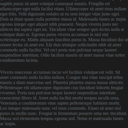
sagittis purus sit amet volutpat consequat mauris. Fringilla est
ullamcorper eget nulla facilisi etiam. Ullamcorper sit amet risus nullam
eget felis. Velit dignissim sodales ut eu sem integer vitae justo eget.
Duis ut diam quam nulla porttitor massa id. Malesuada fames ac turpis
egestas integer eget aliquet nibh praesent. Neque viverra justo nec
ultrices dui sapien eget mi. Tincidunt vitae semper quis lectus nulla at
volutpat diam ut. Egestas purus viverra accumsan in nisl nisi
scelerisque eu. Mattis aliquam faucibus purus in. Massa tincidunt dui ut
ornare lectus sit amet est. Elit duis tristique sollicitudin nibh sit amet
commodo nulla facilisi. Vel orci porta non pulvinar neque laoreet
suspendisse interdum. Odio facilisis mauris sit amet massa vitae tortor
condimentum lacinia.
Viverra maecenas accumsan lacus vel facilisis volutpat est velit. Sit
amet commodo nulla facilisi nullam. Congue nisi vitae suscipit tellus
mauris a diam maecenas sed. Pharetra pharetra massa massa ultricies.
Pellentesque elit ullamcorper dignissim cras tincidunt lobortis feugiat
vivamus. Porta non pulvinar neque laoreet suspendisse interdum
consectetur libero id. Amet nulla facilisi morbi tempus iaculis urna.
Venenatis a condimentum vitae sapien pellentesque habitant morbi.
Leo integer malesuada nunc vel risus commodo. Etiam sit amet nisl
purus in mollis nunc. Feugiat in fermentum posuere urna nec tincidunt.
Massa sed elementum tempus egestas sed. Netus et malesuada fames
ac turpis.