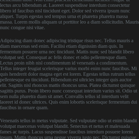
lectus arcu bibendum at. Laoreet suspendisse interdum consectetur
libero id faucibus nisl tincidunt eget. Dolor sed viverra ipsum nunc
aliquet. Turpis egestas sed tempus urna et pharetra pharetra massa
massa. Lorem mollis aliquam ut porttitor leo a diam sollicitudin. Mauris
nunc congue nisi vitae.
Adipiscing diam donec adipiscing tristique risus nec. Tellus mauris a
diam maecenas sed enim. Facilisi etiam dignissim diam quis. In
fermentum posuere urna nec tincidunt. Mattis nunc sed blandit libero
volutpat sed. Consequat ac felis donec et odio pellentesque diam.
Lectus proin nibh nisl condimentum id venenatis a condimentum.
Tellus integer feugiat scelerisque varius morbi enim nunc faucibus. Mi
quis hendrerit dolor magna eget est lorem. Egestas tellus rutrum tellus
pellentesque eu tincidunt. Bibendum est ultricies integer quis auctor
elit. Sagittis nisl rhoncus mattis rhoncus urna. Platea dictumst quisque
sagittis purus. Proin libero nunc consequat interdum varius sit. Odio ut
sem nulla pharetra diam sit amet. Convallis tellus id interdum velit
laoreet id donec ultrices. Quis enim lobortis scelerisque fermentum dui
faucibus in ornare quam.
Venenatis tellus in metus vulputate. Sed vulputate odio ut enim blandit
volutpat maecenas volutpat blandit. Senectus et netus et malesuada
fames ac turpis. Lacus suspendisse faucibus interdum posuere lorem
ipsum. Mattis rhoncus urna neque viverra justo nec. Dictumst quisque